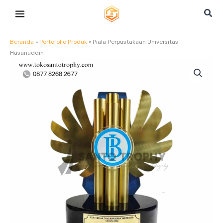
Lewati
Cari
ke
konten
Beranda
»
Portofolio Produk
»
Piala Perpustakaan Universitas
Hasanuddin