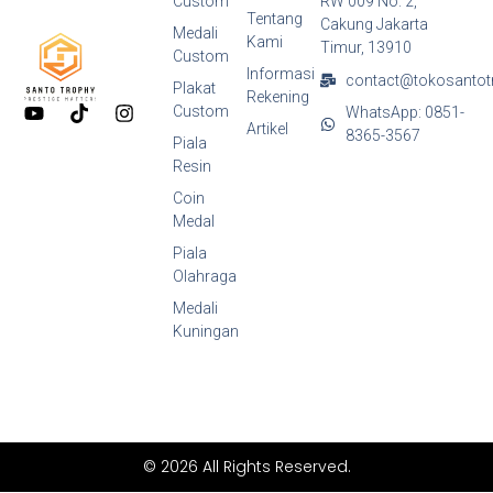
Custom
RW 009 No. 2,
Tentang
Cakung Jakarta
Medali
Kami
Timur, 13910
Custom
Informasi
contact@tokosantot
Plakat
Rekening
Y
T
I
Custom
WhatsApp: 0851-
o
i
n
Artikel
8365-3567
Piala
u
k
s
Resin
t
t
t
u
o
a
Coin
b
k
g
Medal
e
r
a
Piala
m
Olahraga
Medali
Kuningan
© 2026 All Rights Reserved.