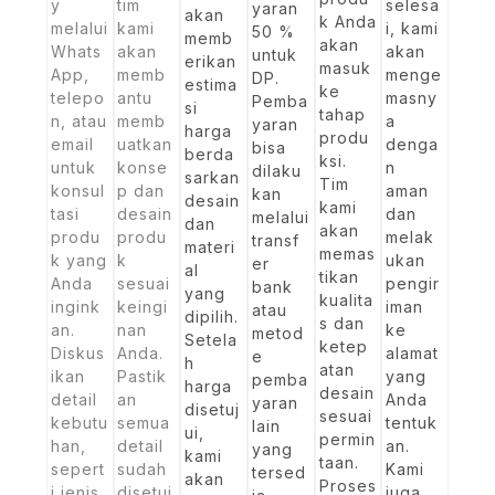
y
tim
selesa
yaran
akan
k Anda
melalui
kami
i, kami
50 %
memb
akan
Whats
akan
akan
untuk
erikan
masuk
App,
memb
menge
DP.
estima
ke
telepo
antu
masny
Pemba
si
tahap
n, atau
memb
a
yaran
harga
produ
email
uatkan
denga
bisa
berda
ksi.
untuk
konse
n
dilaku
sarkan
Tim
konsul
p dan
aman
kan
desain
kami
tasi
desain
dan
melalui
dan
akan
produ
produ
melak
transf
materi
memas
k yang
k
ukan
er
al
tikan
Anda
sesuai
pengir
bank
yang
kualita
ingink
keingi
iman
atau
dipilih.
s dan
an.
nan
ke
metod
Setela
ketep
Diskus
Anda.
alamat
e
h
atan
ikan
Pastik
yang
pemba
harga
desain
detail
an
Anda
yaran
disetuj
sesuai
kebutu
semua
tentuk
lain
ui,
permin
han,
detail
an.
yang
kami
taan.
sepert
sudah
Kami
tersed
akan
Proses
i jenis
disetuj
juga