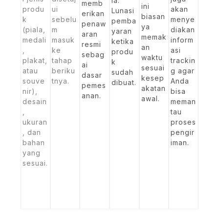
ia.
memb
ini
produ
ui
akan
Lunasi
erikan
biasan
k
sebelu
menye
pemba
penaw
ya
(piala,
m
diakan
yaran
aran
memak
medali
masuk
inform
ketika
resmi
an
,
ke
asi
produ
sebag
waktu
plakat,
tahap
trackin
k
ai
sesuai
atau
beriku
g agar
sudah
dasar
kesep
souve
tnya.
Anda
dibuat.
pemes
akatan
nir),
bisa
anan.
awal.
desain
meman
,
tau
ukuran
proses
, dan
pengir
bahan
iman.
yang
sesuai.