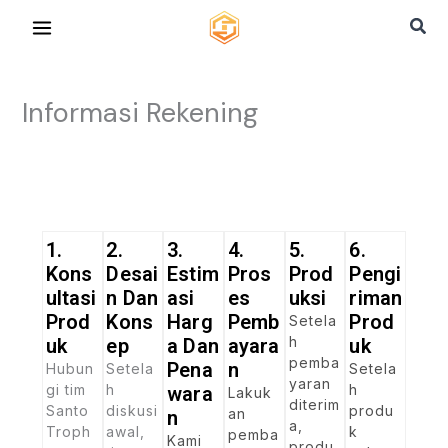
Lewati
Cari
ke
konten
Informasi Rekening
1.
2.
3.
4.
5.
6.
Kons
Desai
Estim
Pros
Prod
Pengi
Ultasi
N Dan
Asi
Es
Uksi
Riman
Prod
Kons
Harg
Pemb
Prod
Setela
h
Uk
Ep
A Dan
Ayara
Uk
pemba
Pena
N
Hubun
Setela
Setela
yaran
gi tim
h
h
Wara
Lakuk
diterim
Santo
diskusi
produ
an
N
a,
Troph
awal,
k
pemba
Kami
produ