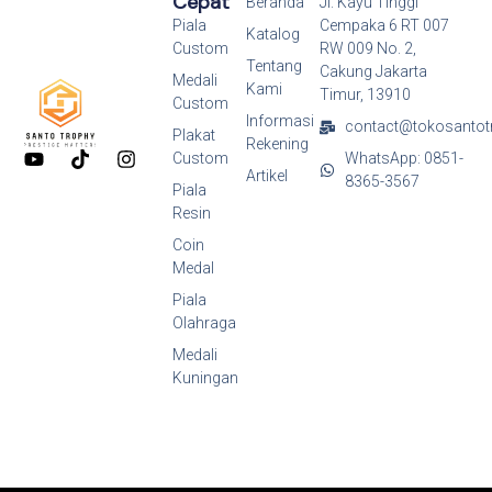
Cepat
Beranda
Jl. Kayu Tinggi
Piala
Cempaka 6 RT 007
Katalog
Custom
RW 009 No. 2,
Tentang
Cakung Jakarta
Medali
Kami
Timur, 13910
Custom
Informasi
contact@tokosantot
Plakat
Rekening
Y
T
I
Custom
WhatsApp: 0851-
o
i
n
Artikel
8365-3567
Piala
u
k
s
Resin
t
t
t
u
o
a
Coin
b
k
g
Medal
e
r
a
Piala
m
Olahraga
Medali
Kuningan