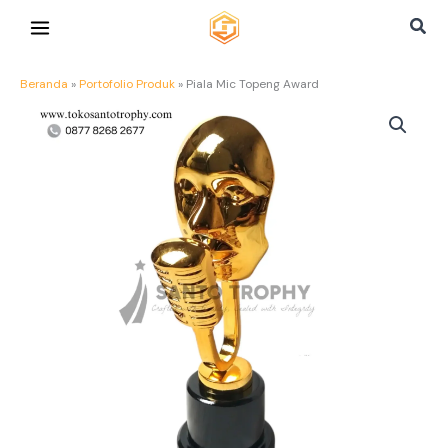
Lewati
Cari
ke
konten
Beranda
»
Portofolio Produk
»
Piala Mic Topeng Award