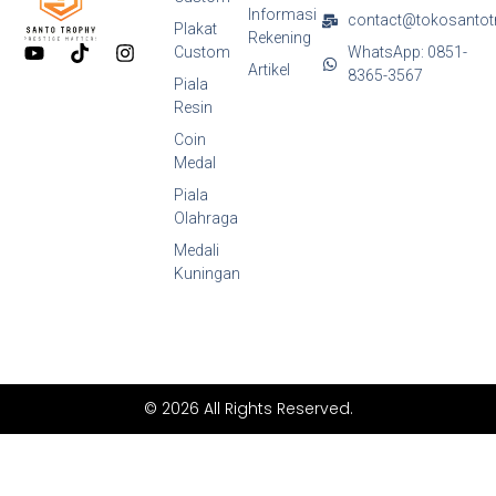
Informasi
contact@tokosantot
Plakat
Rekening
Y
T
I
Custom
WhatsApp: 0851-
o
i
n
Artikel
8365-3567
Piala
u
k
s
Resin
t
t
t
u
o
a
Coin
b
k
g
Medal
e
r
a
Piala
m
Olahraga
Medali
Kuningan
© 2026 All Rights Reserved.