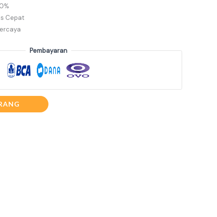
00%
s Cepat
percaya
Pembayaran
RANG