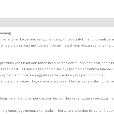
emenang
memenangkan kejuaraan yang dirancang khusus untuk menghormati para
ng emas, piala ini juga memberikan kesan mewah dan elegan yang tak terl
am premium yang kuat dan tahan lama, serta tidak mudah berkarat, sehing
an eksklusif dan elegan pada piala ini, agar menjadikannya tampak i
yang mencerminkan keunggulan serta prestasi yang patut dihormati.
personal seperti logo, nama, atau pesan khusus pada piala ini, menja
dung melambangkan pencapaian terbaik dan kebanggaan, sehingga menj
ishing emas juga memastikan piala ini bertahan lama dan tetap terlihat e