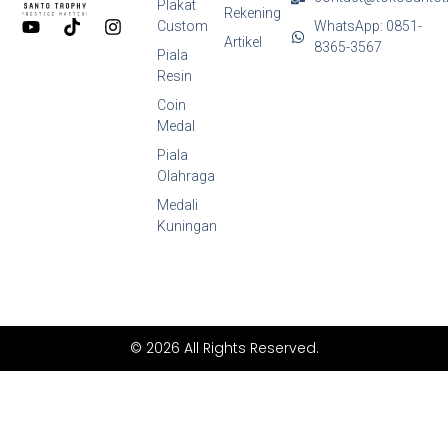
Plakat
Rekening
Y
T
I
Custom
WhatsApp: 0851-
o
i
n
Artikel
8365-3567
Piala
u
k
s
Resin
t
t
t
u
o
a
Coin
b
k
g
Medal
e
r
a
Piala
m
Olahraga
Medali
Kuningan
© 2026 All Rights Reserved.