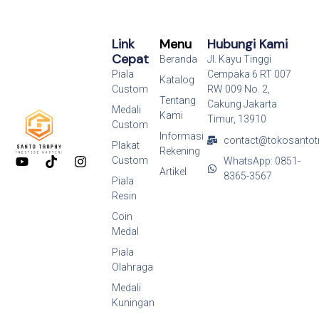
Link
Menu
Hubungi Kami
Cepat
Beranda
Jl. Kayu Tinggi
Piala
Cempaka 6 RT 007
Katalog
Custom
RW 009 No. 2,
Tentang
Cakung Jakarta
Medali
Kami
Timur, 13910
Custom
Informasi
contact@tokosantot
Plakat
Rekening
Y
T
I
Custom
WhatsApp: 0851-
o
i
n
Artikel
8365-3567
Piala
u
k
s
Resin
t
t
t
u
o
a
Coin
b
k
g
Medal
e
r
a
Piala
m
Olahraga
Medali
Kuningan