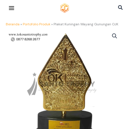
Lewati
Cari
ke
konten
Beranda
»
Portofolio Produk
»
Plakat Kuningan Wayang Gunungan OJK