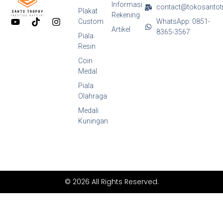
Informasi
contact@tokosantot
Plakat
Rekening
Y
T
I
Custom
WhatsApp: 0851-
o
i
n
Artikel
8365-3567
Piala
u
k
s
Resin
t
t
t
u
o
a
Coin
b
k
g
Medal
e
r
a
Piala
m
Olahraga
Medali
Kuningan
© 2026 All Rights Reserved.