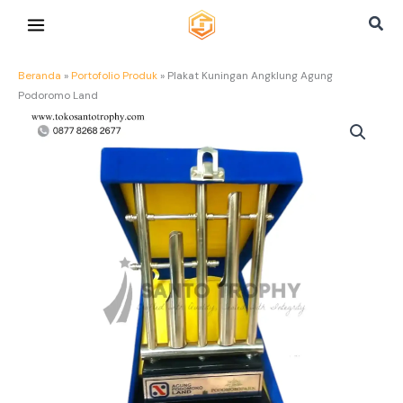
Lewati
Cari
ke
konten
Beranda
»
Portofolio Produk
»
Plakat Kuningan Angklung Agung
Podoromo Land