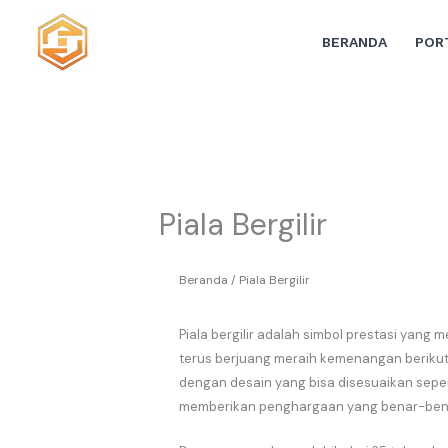
Lewati
ke
BERANDA
POR
konten
Piala Bergilir
Beranda
/ Piala Bergilir
Piala bergilir adalah simbol prestasi yan
terus berjuang meraih kemenangan berikutn
dengan desain yang bisa disesuaikan sepen
memberikan penghargaan yang benar-bena