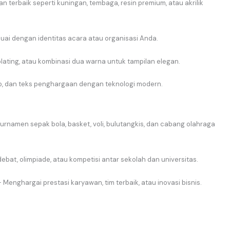
terbaik seperti kuningan, tembaga, resin premium, atau akrilik
g
k
b
r
e
a
uai dengan identitas acara atau organisasi Anda.
m
 plating, atau kombinasi dua warna untuk tampilan elegan.
o, dan teks penghargaan dengan teknologi modern.
rnamen sepak bola, basket, voli, bulutangkis, dan cabang olahraga
bat, olimpiade, atau kompetisi antar sekolah dan universitas.
 Menghargai prestasi karyawan, tim terbaik, atau inovasi bisnis.