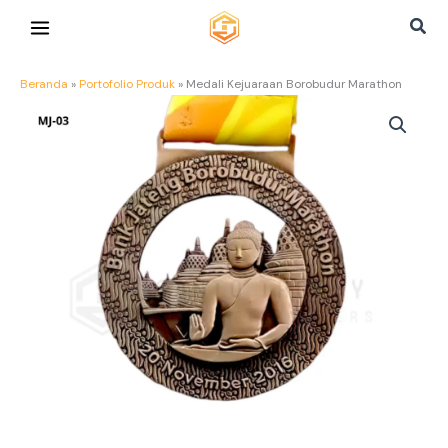
Lewati
Cari
ke
konten
Beranda
»
Portofolio Produk
»
Medali Kejuaraan Borobudur Marathon