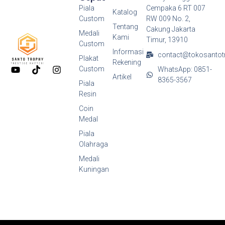
Piala
Cempaka 6 RT 007
Katalog
Custom
RW 009 No. 2,
Tentang
Cakung Jakarta
Medali
Kami
Timur, 13910
Custom
Informasi
contact@tokosantot
Plakat
Rekening
Y
T
I
Custom
WhatsApp: 0851-
o
i
n
Artikel
8365-3567
Piala
u
k
s
Resin
t
t
t
u
o
a
Coin
b
k
g
Medal
e
r
a
Piala
m
Olahraga
Medali
Kuningan