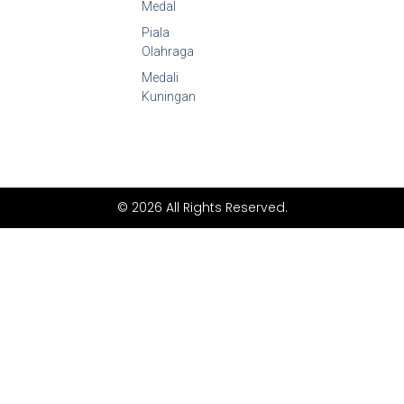
Medal
e
r
a
Piala
m
Olahraga
Medali
Kuningan
© 2026 All Rights Reserved.