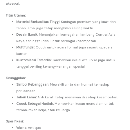
aksesori.
Fitur Utama:
Material Berkualitas Tinggi:
Kuningan premium yang kuat dan
tahan lama, juga tetap mengkilap seiring waktu.
Desain Ikonik:
Menonjolkan kemegahan lambang Central Asia
Raya, sehingga ideal untuk berbagai kesempatan.
Multifungsi:
Cocok untuk acara formal, juga seperti upacara
kantor.
Kustomisasi Tersedia:
Tambahkan inisial atau bisa juga untuk
tanggal penting kenang-kenangan spesial.
Keunggulan:
Simbol Kebanggaan:
Mewakili cinta dan hormat terhadap
perusahaan.
Tahan Lama:
Anti karat, tetap menawan di setiap kesempatan.
Cocok Sebagai Hadiah:
Memberikan kesan mendalam untuk
teman, rekan kerja, atau keluarga.
Spesifikasi:
Warna:
Antique