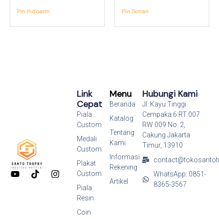
Pin Indoarm
Pin Siman
Link
Menu
Hubungi Kami
Cepat
Beranda
Jl. Kayu Tinggi
Piala
Cempaka 6 RT 007
Katalog
Custom
RW 009 No. 2,
Tentang
Cakung Jakarta
Medali
Kami
Timur, 13910
Custom
Informasi
contact@tokosantot
Plakat
Rekening
Y
T
I
Custom
WhatsApp: 0851-
o
i
n
Artikel
8365-3567
Piala
u
k
s
Resin
t
t
t
u
o
a
Coin
b
k
g