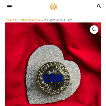
Lewati
Cari
ke
konten
Beranda
»
Portofolio Produk
»
Pin Central Asia Raya