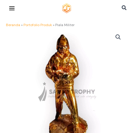
Lewati
Cari
ke
konten
Beranda
»
Portofolio Produk
»
Piala Militer