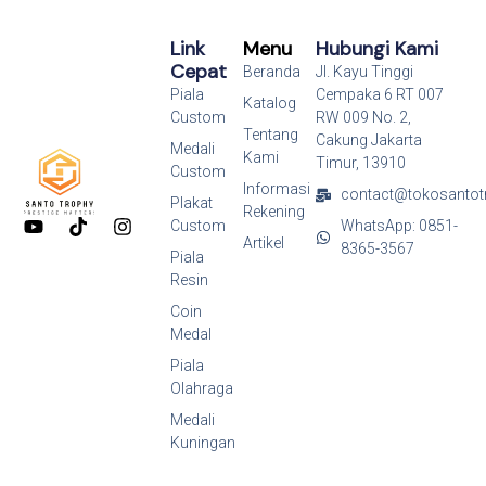
Link
Menu
Hubungi Kami
Cepat
Beranda
Jl. Kayu Tinggi
Piala
Cempaka 6 RT 007
Katalog
Custom
RW 009 No. 2,
Tentang
Cakung Jakarta
Medali
Kami
Timur, 13910
Custom
Informasi
contact@tokosantot
Plakat
Rekening
Y
T
I
Custom
WhatsApp: 0851-
o
i
n
Artikel
8365-3567
Piala
u
k
s
Resin
t
t
t
u
o
a
Coin
b
k
g
Medal
e
r
a
Piala
m
Olahraga
Medali
Kuningan