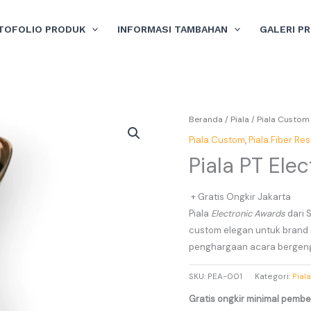
TOFOLIO PRODUK
INFORMASI TAMBAHAN
GALERI P
Beranda
/
Piala
/
Piala Custom
Piala Custom
,
Piala Fiber Res
Piala PT Ele
+ Gratis Ongkir Jakarta
Piala
Electronic Awards
dari 
custom elegan untuk brand 
penghargaan acara bergeng
SKU:
PEA-001
Kategori:
Pial
Gratis ongkir minimal pembel