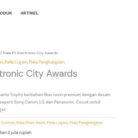
RODUK
ARTIKEL
/ Piala PT Electronic City Awards
in
,
Piala Logam
,
Piala Penghargaan
ctronic City Awards
Santo Trophy berbahan fiber resin premium, dengan desain
seperti Sony, Canon, LG, dan Panasonic. Cocok untuk
si!
a Custom
,
Piala Fiber Resin
,
Piala Logam
,
Piala Penghargaan
ian 3 juta rupiah