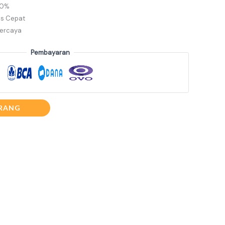
00%
s Cepat
percaya
Pembayaran
RANG