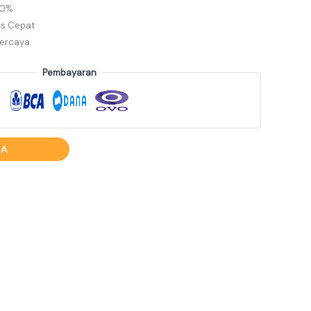
00%
s Cepat
percaya
Pembayaran
LA