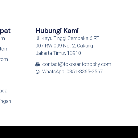
epat
Hubungi Kami
tom
Jl. Kayu Tinggi Cempaka 6 RT
007 RW 009 No. 2, Cakung
stom
Jakarta Timur, 13910
stom
contact@tokosantotrophy.com
WhatsApp: 0851-8365-3567
l
raga
ingan