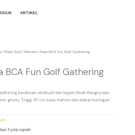
RODUK
ARTIKEL
a
/
Piala Golf
/ Miniatur Piala BCA Fun Golf Gathering
la BCA Fun Golf Gathering
 Gathering berdesain eksklusif dari logam timah Bangka dan
lver glossy. Tinggi 30 cm, base mahoni dan plakat kuningan
Golf
ian 3 juta rupiah