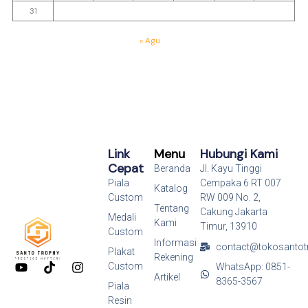
31
« Agu
Link
Menu
Hubungi Kami
Cepat
Beranda
Jl. Kayu Tinggi
Piala
Cempaka 6 RT 007
Katalog
Custom
RW 009 No. 2,
Tentang
Cakung Jakarta
Medali
Kami
Timur, 13910
Custom
Informasi
contact@tokosantot
Plakat
Rekening
Y
T
I
Custom
WhatsApp: 0851-
o
i
n
Artikel
8365-3567
Piala
u
k
s
Resin
t
t
t