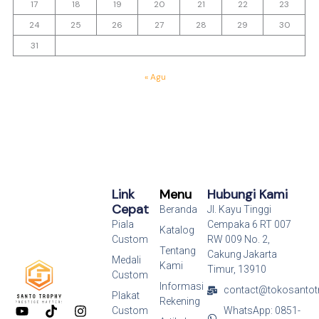
17
18
19
20
21
22
23
24
25
26
27
28
29
30
31
« Agu
Link
Menu
Hubungi Kami
Cepat
Beranda
Jl. Kayu Tinggi
Piala
Cempaka 6 RT 007
Katalog
Custom
RW 009 No. 2,
Tentang
Cakung Jakarta
Medali
Kami
Timur, 13910
Custom
Informasi
contact@tokosantot
Plakat
Rekening
Y
T
I
Custom
WhatsApp: 0851-