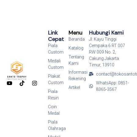
Link
Menu
Hubungi Kami
Cepat
Beranda
Jl. Kayu Tinggi
Piala
Cempaka 6 RT 007
Katalog
Custom
RW 009 No. 2,
Tentang
Cakung Jakarta
Medali
Kami
Timur, 13910
Custom
Informasi
contact@tokosantot
Plakat
Rekening
Y
T
I
Custom
WhatsApp: 0851-
o
i
n
Artikel
8365-3567
Piala
u
k
s
Resin
t
t
t
u
o
a
Coin
b
k
g
Medal
e
r
a
Piala
m
Olahraga