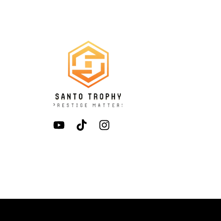
Y
T
I
o
i
n
u
k
s
t
t
t
u
o
a
b
k
g
e
r
a
m