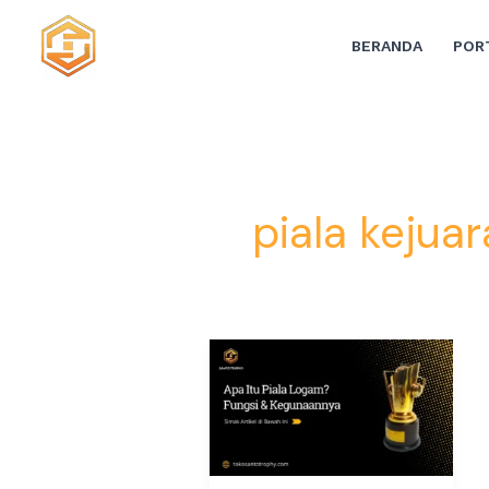
Lewati
ke
BERANDA
POR
konten
piala kejua
Apa
itu
piala
logam
dan
Kegunaannya?